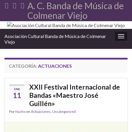
A. C. Banda de Música de
Colmenar Viejo
Asociación Cultural Banda de Música de Colmenar
Alter
Viejo
CATEGORÍA:
ACTUACIONES
XXII Festival Internacional de
ENE
11
Bandas «Maestro José
Guillén»
Por
Nacho
en
Actuaciones
,
Uncategorized