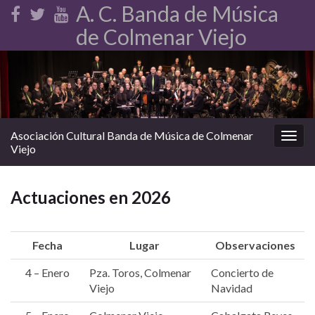
A. C. Banda de Música
de Colmenar Viejo
Asociación Cultural Banda de Música de Colmenar
Alter
Viejo
la
nave
Actuaciones en 2026
Fecha
Lugar
Observaciones
4 – Enero
Pza. Toros, Colmenar
Concierto de
Viejo
Navidad