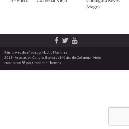
5 – Enero
Colmenar Viejo
Cabalgata Reyes
Magos
Página web diseñada por Nacho Martínez
2018 - Asociación Cultural Banda de Música de Colmenar Viejo
Hecho con
por
Graphene Themes
.