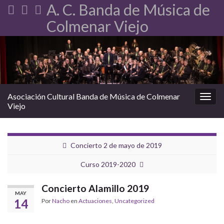
A. C. Banda de Música de
Colmenar Viejo
Asociación Cultural Banda de Música de Colmenar
Alter
Viejo
Concierto 2 de mayo de 2019
Curso 2019-2020
Concierto Alamillo 2019
MAY
14
Por
Nacho
en
Actuaciones
,
Uncategorized