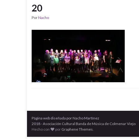
20
Por
Nacho
Página web diseñada por Nacho Martínez
2018 - Asociación Cultural Banda de Música de Colmenar Viejo
Hecho con
por
Graphene Themes
.