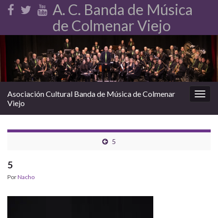
A. C. Banda de Música
de Colmenar Viejo
Asociación Cultural Banda de Música de Colmenar
Alter
Viejo
la
nave
5
5
Por
Nacho