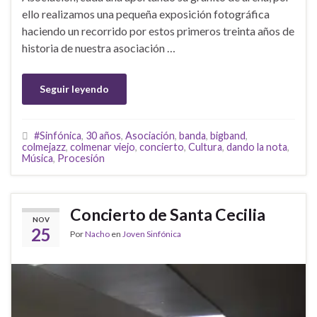
ello realizamos una pequeña exposición fotográfica
haciendo un recorrido por estos primeros treinta años de
historia de nuestra asociación …
Seguir leyendo
#Sinfónica
,
30 años
,
Asociación
,
banda
,
bigband
,
colmejazz
,
colmenar viejo
,
concierto
,
Cultura
,
dando la nota
,
Música
,
Procesión
Concierto de Santa Cecilia
NOV
25
Por
Nacho
en
Joven Sinfónica