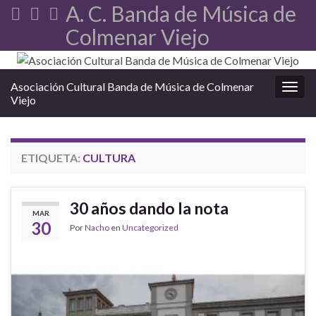
A. C. Banda de Música de
Colmenar Viejo
Asociación Cultural Banda de Música de Colmenar
Alter
Viejo
ETIQUETA:
CULTURA
30 años dando la nota
MAR
30
Por
Nacho
en
Uncategorized