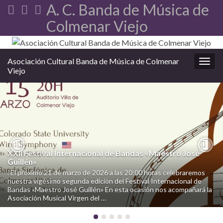
A. C. Banda de Música de
Colmenar Viejo
Asociación Cultural Banda de Música de Colmenar
Alter
Viejo
XXII Festival Internacional de Bandas «Maestro José
Previous
Nex
Guillén»
. El próximo 21 de marzo de 2026 a las 20:00 horas celebraremos
nuestra vigésimo segunda edición del Festival Internacional de
Bandas «Maestro José Guillén» En esta ocasión nos acompañará la
Asociación Musical Virgen del …