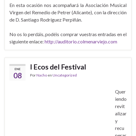
En esta ocasión nos acompañará la Asociación Musical
Virgen del Remedio de Petrer (Alicante), con la dirección
de D. Santiago Rodríguez Perpiñán.
No os lo perdáis, podéis comprar vuestras entradas en el
siguiente enlace:
http://auditorio.colmenarviejo.com
I Ecos del Festival
ENE
08
Por
Nacho
en
Uncategorized
Quer
iendo
revit
alizar
y
recu
perar