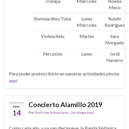
Trompa
Miércoles
Noelia
Meco
Bombardino/Tuba
Lunes
Rubén
Miércoles
Rodríguez
Violonchelo
Martes
Sara
Morgado
Percusión
Lunes
Jordi
Navarro
Para poder preinscribirte en nuestras actividades pincha
aquí
Concierto Alamillo 2019
MAY
14
Por
Nacho
en
Actuaciones
,
Uncategorized
Como cada año, y ya van diecinueve, la Banda Sinfónica